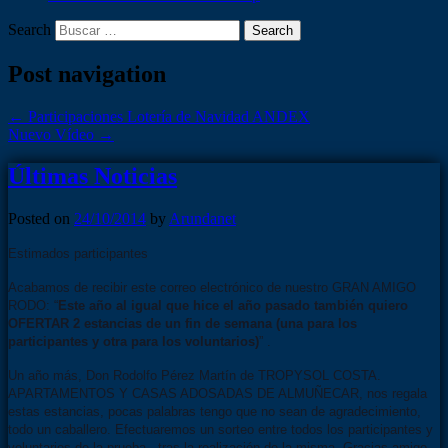
Search
Post navigation
←
Participaciones Lotería de Navidad ANDEX
Nuevo Vídeo
→
Últimas Noticias
Posted on
24/10/2014
by
Arundanet
Estimados participantes
Acabamos de recibir este correo electrónico de nuestro GRAN AMIGO
RODO: “
Este año al igual que hice el año pasado también quiero
OFERTAR 2 estancias de un fin de semana (una para los
participantes y otra para los voluntarios)
” .
Un año más,
Don Rodolfo Pérez Martín
de TROPYSOL COSTA.
APARTAMENTOS Y CASAS ADOSADAS DE ALMUÑECAR, nos regala
estas estancias, pocas palabras tengo que no sean de agradecimiento,
todo un caballero. Efectuaremos un sorteo entre todos los participantes y
voluntarios de la prueba , tras la realización de la misma. Gracias amigo.