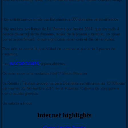
Hoy comenzamos a fabricar los primeros 308 dorsales personalizados.
Hay muchos sevillanos de La Valiente por Andex 2014, que teniendo 4
puntos de recogida de dorsales, antes de la prueba y gratuito, no optan
por esta posibilidad, lo que significará hacer cola el día de la prueba.
Este año se acaba la posibilidad de terminar el puzle de 3 piezas de
cerámica.
Las
INSCRIPCIONES
siguen abiertas.
Os animamos a la modalidad del 1º Medio Maratón.
La Reunión Técnica preceptiva para Duatletas se retrasa a las 20:00horas
del viernes 28 Noviembre 2014, en el Pabellón Cubierto de Santiponce
como estaba prevista.
Un saludo a todos.
Internet highlights
Casino Legales España