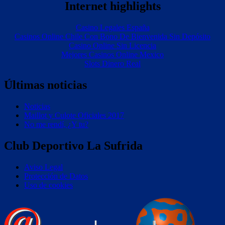
Internet highlights
Casino Legales España
Casinos Online Chile Con Bono De Bienvenida Sin Depósito
Casino Online Sin Licencia
Mejores Casinos Online Mexico
Slots Dinero Real
Últimas noticias
Noticias
Maillot y Culote Oficiales 2017
No me rendí, ¿Y tu?
Club Deportivo La Sufrida
Aviso Legal
Protección de Datos
Uso de cookies