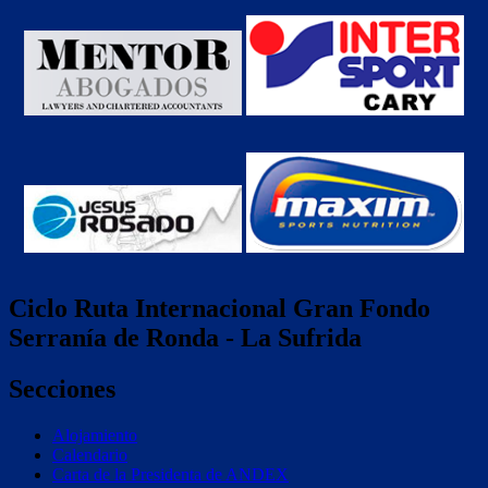
Ciclo Ruta Internacional Gran Fondo
Serranía de Ronda - La Sufrida
Secciones
Alojamiento
Calendario
Carta de la Presidenta de ANDEX