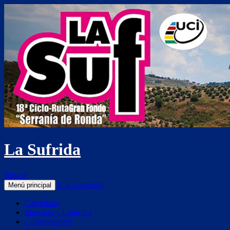
La Sufrida
Buscar
Ir al contenido
Menú principal
Calendario
Itinerario y Logística
Colaboradores