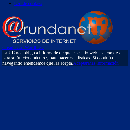
Uso de cookies
Creado con WordPress
La UE nos obliga a informarle de que este sitio web usa cookies
para su funcionamiento y para hacer estadísticas. Si continúa
navegando entendemos que las acepta.
Aceptar
Más información