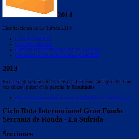
2014
Clasificaciones de La Sufrida 2014
CRONO 124 KM.
CRONO 196 KM.
ORDEN DE ENTRADA META 124 KM.
ORDEN DE ENTRADA META 196 KM.
2013
En esta página se pueden ver las clasificaciones de la prueba. Una
vez abierta, pulsar en la pestaña de
Resultados
http://www.dorsalchip.es/carrera/2013/6/1/La_Sufrida.aspx
Ciclo Ruta Internacional Gran Fondo
Serranía de Ronda - La Sufrida
Secciones