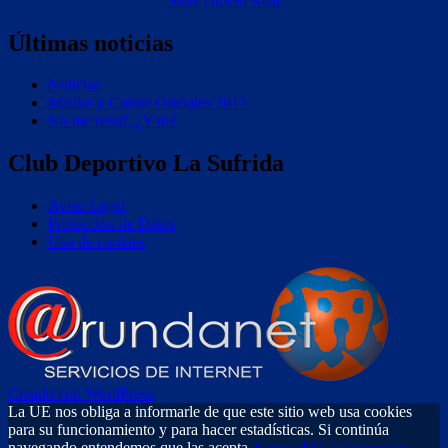
Slots Dinero Real
Últimas noticias
Noticias
Maillot y Culote Oficiales 2017
No me rendí, ¿Y tu?
Club Deportivo La Sufrida
Aviso Legal
Protección de Datos
Uso de cookies
Creado con WordPress
La UE nos obliga a informarle de que este sitio web usa cookies
para su funcionamiento y para hacer estadísticas. Si continúa
navegando entendemos que las acepta.
Aceptar
Más información