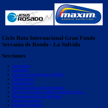
Ciclo Ruta Internacional Gran Fondo
Serranía de Ronda - La Sufrida
Secciones
Alojamiento
Calendario
Carta de la Presidenta de ANDEX
Clasificaciones
Colaboradores
Declaración Jurada del Participante
Descargas de planos, perfiles, itinerarios, fotos…
Documentación Oficial Recibida
Dorsales Asignados
Entrega de Dorsales