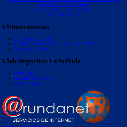
Casino Online Sin Licencia
Mejores Casinos Online Mexico
Slots Dinero Real
Últimas noticias
Ya somos más de 200
El Club La Pringá BTT colabora con ANDEX
Seguimos adelante
Club Deportivo La Sufrida
Aviso Legal
Protección de Datos
Uso de cookies
Creado con WordPress