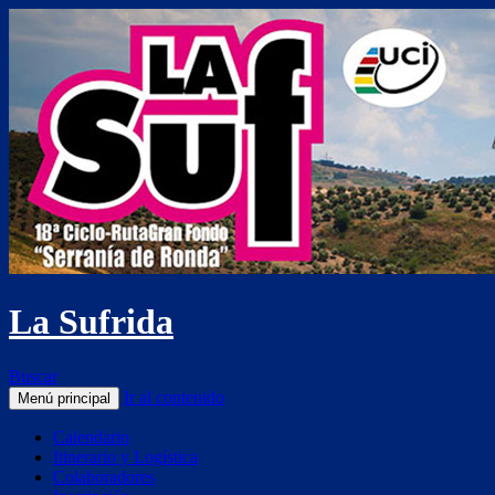
La Sufrida
Buscar
Ir al contenido
Menú principal
Calendario
Itinerario y Logística
Colaboradores