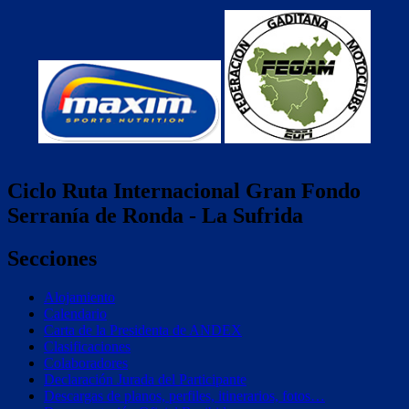
Ciclo Ruta Internacional Gran Fondo
Serranía de Ronda - La Sufrida
Secciones
Alojamiento
Calendario
Carta de la Presidenta de ANDEX
Clasificaciones
Colaboradores
Declaración Jurada del Participante
Descargas de planos, perfiles, itinerarios, fotos…